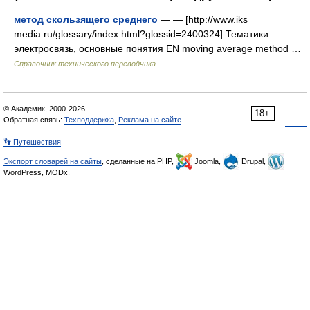
метод скользящего среднего
— — [http://www.iks
media.ru/glossary/index.html?glossid=2400324] Тематики
электросвязь, основные понятия EN moving average method …
Справочник технического переводчика
© Академик, 2000-2026
18+
Обратная связь:
Техподдержка
,
Реклама на сайте
👣 Путешествия
Экспорт словарей на сайты
, сделанные на PHP,
Joomla,
Drupal,
WordPress, MODx.